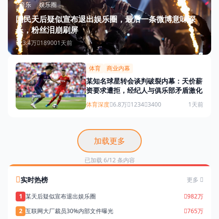
音乐
娱乐圈
国民天后疑似宣布退出娱乐圈，最后一条微博意味深
长，粉丝泪崩刷屏
23.4万
18900
1天前
体育
商业内幕
某知名球星转会谈判破裂内幕：天价薪
资要求遭拒，经纪人与俱乐部矛盾激化
体育深度
6.8万
1234
3400
1天前
加载更多
已加载 6/12 条内容
实时热榜
更多
1
某天后疑似宣布退出娱乐圈
982万
2
互联网大厂裁员30%内部文件曝光
765万