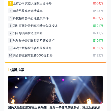
3
上市公司实控人深夜出逃海外
654万
4
顶流男星秘密恋情曝光
543万
5
科技独角兽高管性骚扰事件
432万
6
网红直播带货翻车消费者集体投诉
321万
7
知名导演票房造假内幕
211万
8
球星转会谈判破裂天价薪资遭拒
199万
9
游戏主播操控比赛结果被曝光
165万
10
美食博主探店收费5000元起步
123万
编辑推荐
国民天后疑似宣布退出娱乐圈，最后一条微博意味深长，粉丝泪崩刷屏