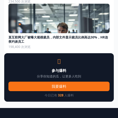
234,500 次浏览
某互联网大厂被曝大规模裁员，内部文件显示裁员比例高达30%，HR连
夜约谈员工
198,400 次浏览
参与爆料
分享你知道的瓜，让更多人吃到
我要爆料
今日已有
328
人爆料