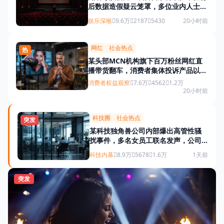
后数据造假疑云笼罩，多位业内人士实
名举报
娱乐深喉
9.6万
2187
5430
20小时前
网红
社会热点
热
某头部MCN机构旗下百万粉丝网红直
播带货翻车，消费者集体投诉产品以次
充好
消费者权益观察
7.6万
4562
1.2万
20小时前
科技圈
社会热点
突发
某科技独角兽公司内部爆出高管性骚
扰事件，多名女员工联名发声，公司
股价盘前暴跌12%
科技内幕
8.9万
5678
1.6万
1天前
突发