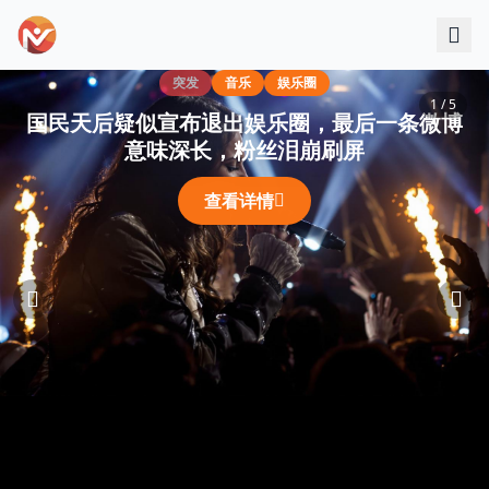
跳过导航
突发
音乐
娱乐圈
1 / 5
国民天后疑似宣布退出娱乐圈，最后一条微博
意味深长，粉丝泪崩刷屏
查看详情