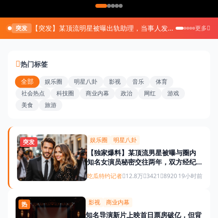
【突发】某顶流明星被曝出轨助理，当事人发文回应
突发
更多
今日吃瓜
热门标签
全部
娱乐圈
明星八卦
影视
音乐
体育
社会热点
科技圈
商业内幕
政治
网红
游戏
美食
旅游
娱乐圈
明星八卦
突发
【独家爆料】某顶流男星被曝与圈内
知名女演员秘密交往两年，双方经纪
公司紧急回应
吃瓜特约记者
12.8万
3421
8920
19小时前
影视
商业内幕
热
知名导演新片上映首日票房破亿，但背